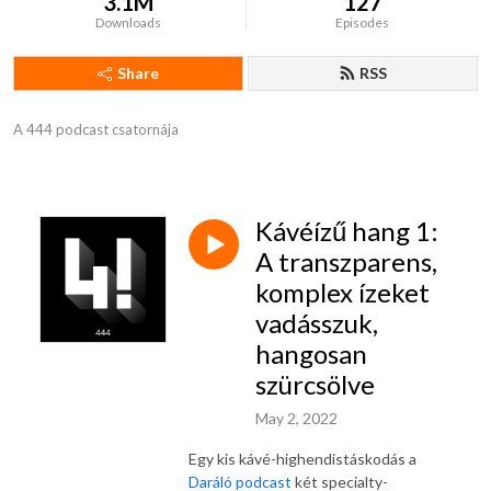
3.1M
127
Downloads
Episodes
Share
RSS
A 444 podcast csatornája
Kávéízű hang 1:
A transzparens,
komplex ízeket
vadásszuk,
hangosan
szürcsölve
May 2, 2022
Egy kis kávé-highendistáskodás a
Daráló podcast
két specialty-