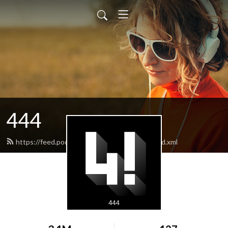
444
https://feed.podbean.com/negynegynegy/feed.xml