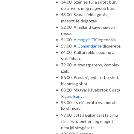
34.00: Szén és fű: a sötét bűn,
de a nyers még nagyobb bűn.
43.00: Száraz feldolgozás,
mosott feldolgozás.
52.00: A holland kávé nagyon
rossz.
54.00:
A mogyis EK
legendája.
59.00: A
Comandante
dicsérete.
64.00: Kultúrsokk: cupping a
stúdióban.
79.00: A transzparens, komplex
ízek.
86.00: Presszójövő: turbo shot,
blooming shot.
88.20: Magyar kávébirtok Costa
Ricán:
Bányai
.
95.00: És előkerül a nyomorult
kopi luwak...
99.00: Jött a Bakancslista című
film, és az emberiség megint
nem jól vizsgázott.
100.00: A magyar